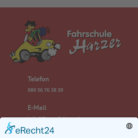
Telefon
089 56 76 38 39
E-Mail
info@fitzumfahren.de
Fax